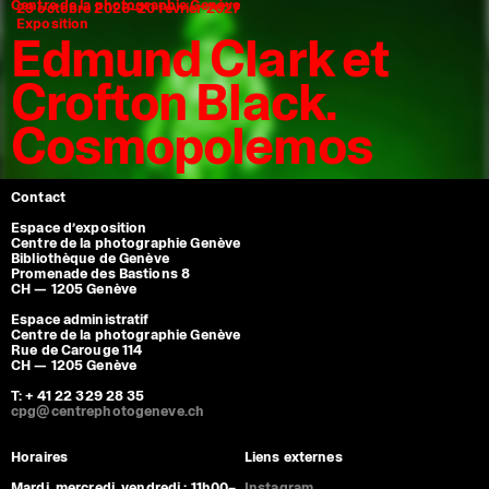
Centre de la photographie Genève
29 octobre 2026–20 février 2027
Exposition
Edmund Clark et
Crofton Black.
Cosmopolemos
Contact
Espace d’exposition
Centre de la photographie Genève
Bibliothèque de Genève
Promenade des Bastions 8
CH — 1205 Genève
Espace administratif
Centre de la photographie Genève
Rue de Carouge 114
CH — 1205 Genève
T: + 41 22 329 28 35
cpg@centrephotogeneve.ch
Horaires
Liens externes
Mardi, mercredi, vendredi : 11h00–
Instagram